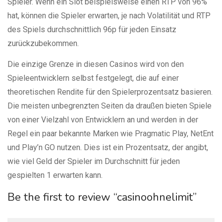
Spieler. Wenn ein Slot beispielsweise einen RTP von 96%
hat, können die Spieler erwarten, je nach Volatilität und RTP
des Spiels durchschnittlich 96p für jeden Einsatz
zurückzubekommen.
Die einzige Grenze in diesen Casinos wird von den
Spieleentwicklern selbst festgelegt, die auf einer
theoretischen Rendite für den Spielerprozentsatz basieren.
Die meisten unbegrenzten Seiten da draußen bieten Spiele
von einer Vielzahl von Entwicklern an und werden in der
Regel ein paar bekannte Marken wie Pragmatic Play, NetEnt
und Play’n GO nutzen. Dies ist ein Prozentsatz, der angibt,
wie viel Geld der Spieler im Durchschnitt für jeden
gespielten 1 erwarten kann.
Be the first to review “casinoohnelimit”