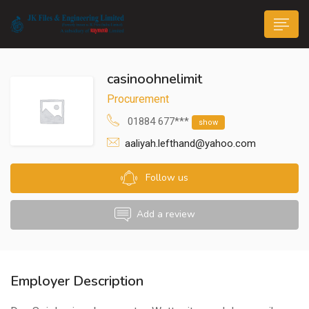
casinoohnelimit
Procurement
01884 677***
show
aaliyah.lefthand@yahoo.com
n submenu (Life@JK)
Follow us
Add a review
Employer Description