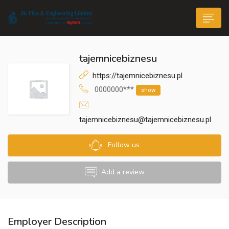
tajemnicebiznesu
https://tajemnicebiznesu.pl
0000000***
show
n submenu (Life@JK)
tajemnicebiznesu@tajemnicebiznesu.pl
Follow us
Add a review
Employer Description